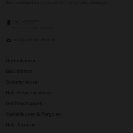
Selbstverständlich kannst du dein Abonnement jederzeit kündigen.
0800 0365777
Mo.-Fr.: 10:00 Uhr - 17:30 Uhr
info@powersheds.com
Gartenhäuser
Blockhütten
Sommerhäuser
Holz-Gewächshäuser
Geräteschuppen
Gartenlauben &
Pergolen
Holz-Terrasse