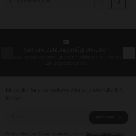
Sichere Zahlungsmöglichkeiten
Prev
Nex
Kaufe vertrauensvoll mit unseren vielfältigen und sicheren
Zahlungsoptionen ein.
Footer
Melde dich für unseren Newsletter an und erhalte 15 %
Rabatt
E-Mail
Abonnieren
Die Anmeldung zum Newsletter unterliegt unserer
Datenschutzerklärung
.