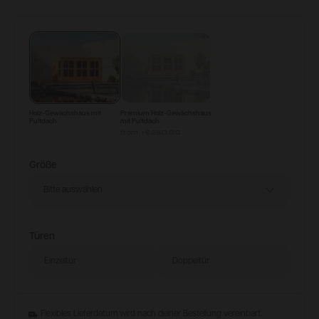
Konfigurieren & Kaufen
Holz-Gewächshaus mit
Premium Holz-Gewächshaus
Pultdach
mit Pultdach
from
+
€280.00
Größe
Bitte auswählen
Türen
Einzeltür
Doppeltür
Flexibles Lieferdatum wird nach deiner Bestellung vereinbart.