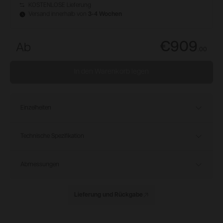
KOSTENLOSE Lieferung
Versand innerhalb von
3-4 Wochen
€909
Ab
.
00
In den Warenkorb legen
Einzelheiten
Technische Spezifikation
Abmessungen
Lieferung und Rückgabe