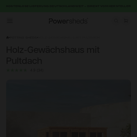
KOSTENLOSE LIEFERUNG DEUTSCHLANDWEIT – DIREKT VOM HERSTELLER
Open menu
Powersheds
POTTING SHEDS
HOLZ-GEWÄCHSHAUS MIT PULTDACH
Holz-Gewächshaus mit
Pultdach
4.9
(34)