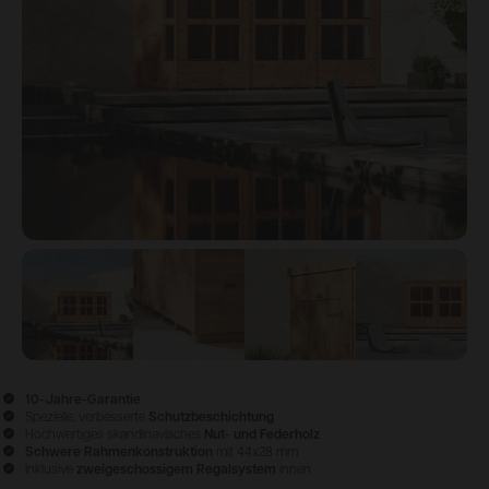
View image
1
View image
2
View image
3
View ima
10-Jahre-Garantie
Spezielle, verbesserte
Schutzbeschichtung
Hochwertiges skandinavisches
Nut- und Federholz
Schwere Rahmenkonstruktion
mit 44x28 mm
Inklusive
zweigeschossigem
Regalsystem
innen