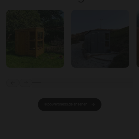
Prev
Next
@powersheds.de ansehen