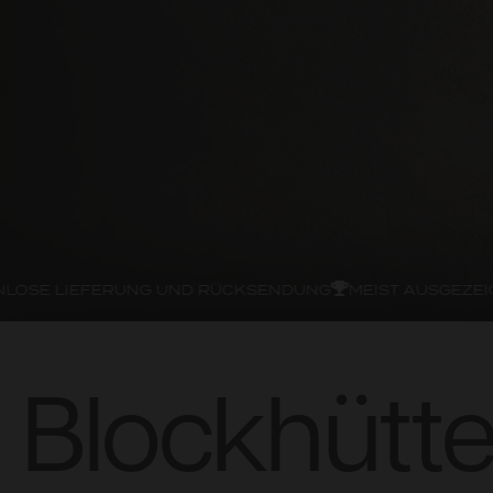
E LIEFERUNG UND RÜCKSENDUNG
MEIST AUSGEZEICHN
Blockhütt