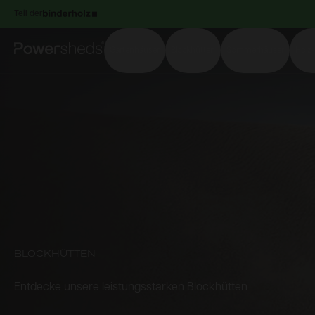
Teil der
Powersheds
Gartenhäuser
Blockhütten
Sommerhäuser
Holz
BLOCKHÜTTEN
Entdecke unsere leistungsstarken Blockhütten
Entdecke
unsere
leistungsstarken
Blockhütten