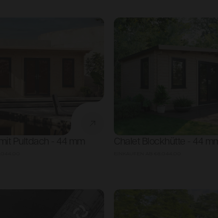
mit Pultdach - 44 mm
Chalet Blockhütte - 44 m
,044.00
EINKAUFEN AB
€8,044.00