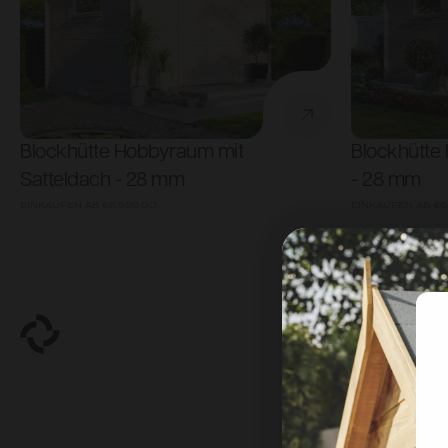
Blockhütte Hobbyraum mit
Blockhütte
Satteldach - 28 mm
- 28 mm
EINKAUFEN AB
€6,599.00
EINKAUFEN AB
€6