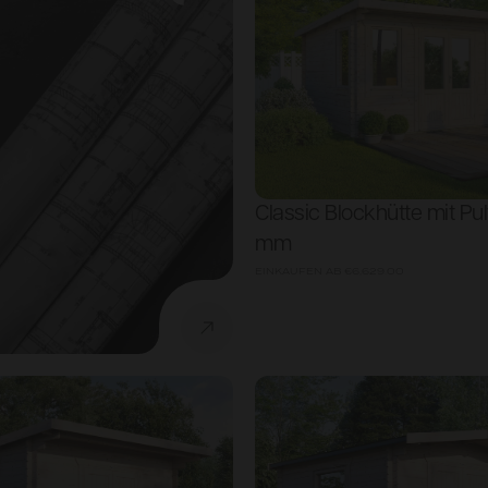
Classic Blockhütte mit Pu
mm
EINKAUFEN AB
€6,629.00