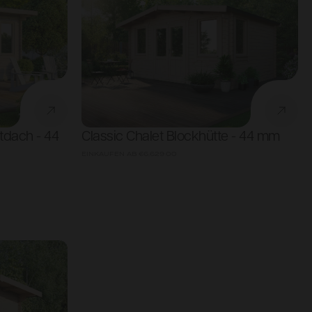
ltdach - 44
Classic Chalet Blockhütte - 44 mm
EINKAUFEN AB
€6,629.00