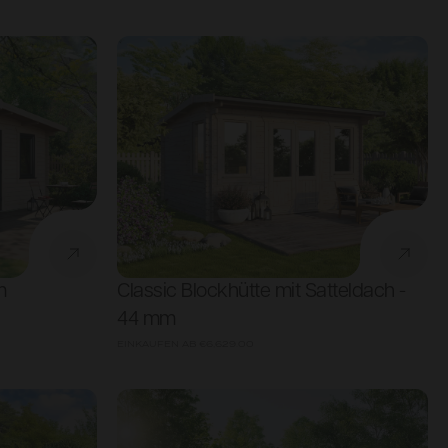
m
Classic Blockhütte mit Satteldach -
44 mm
EINKAUFEN AB
€6,629.00