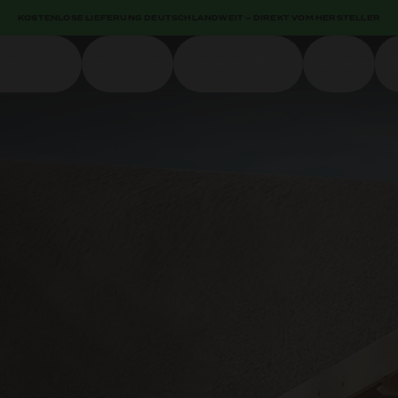
KOSTENLOSE LIEFERUNG DEUTSCHLANDWEIT – DIREKT VOM HERSTELLER
-Gewächshäuser
Geräteschuppen
Gartenlauben & Pergolen
Holzterrasse
Zu
Shop