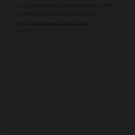
zur Instandhaltung und darüber hinaus. Alles
in einem praktischen Online-Ratgeber.
Was du über Gartenhäuser wissen solltest
2. Kundenbetreuung
Unser Kundendienst ist tatsächlich für die
Kundschaft da. Von Kaufanfragen bis hin zur
Montageberatung - wir helfen dir mit
individueller Beratung.
Kundendienst
3. Monteur-Verzeichnis