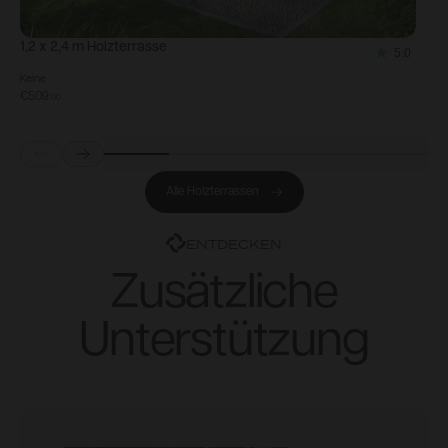
1,2 x 2,4 m Holzterrasse
1
5.0
5.0
Keine
K
out
€509
€
.
00
of
5
Prev
Next
stars.
Alle Holzterrassen
7
reviews
ENTDECKEN
Zusätzliche
Unterstützung