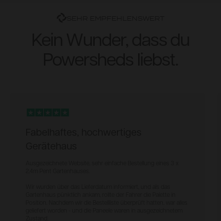
SEHR EMPFEHLENSWERT
Kein Wunder, dass du
Powersheds liebst.
Fabelhaftes, hochwertiges
Gerätehaus
Ausgezeichnete Website, sehr einfache Bestellung eines 3 x
2,4m Pent Gartenhauses.
Wir wurden über das Lieferdatum informiert, und als das
Gartenhaus pünktlich ankam, rollte der Fahrer die Palette in
Position. Nachdem wir die Bestellliste überprüft hatten, war alles
geliefert worden - und die Paneele waren in ausgezeichnetem
Zustand.