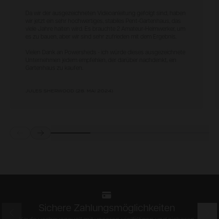
Da wir der ausgezeichneten Videoanleitung gefolgt sind, haben
wir jetzt ein sehr hochwertiges, stabiles Pent-Gartenhaus, das
viele Jahre halten wird. Es brauchte 2 Amateur-Heimwerker, um
es zu bauen, aber wir sind sehr zufrieden mit dem Ergebnis.
Vielen Dank an Powersheds - ich würde dieses ausgezeichnete
Unternehmen jedem empfehlen, der darüber nachdenkt, ein
Gartenhaus zu kaufen.
JULES SHERWOOD
(
28. MAI 2024
)
Prev
Next
Sichere Zahlungsmöglichkeiten
Prev
Nex