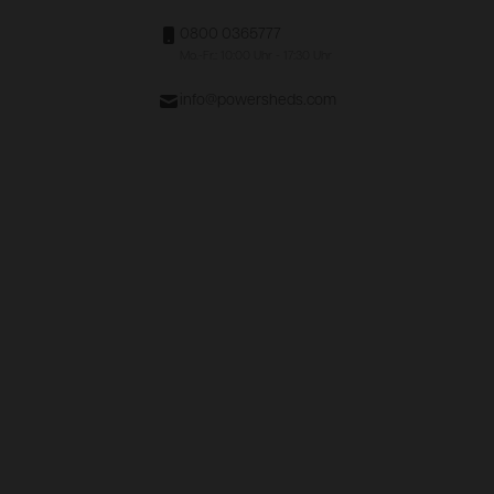
0800 0365777
Mo.-Fr.: 10:00 Uhr - 17:30 Uhr
info@powersheds.com