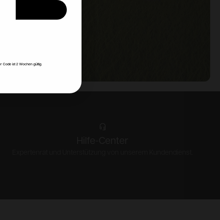
en
ke
r Code ist 2 Wochen gültig.
Hilfe-Center
Expertenrat und Unterstützung von unserem Kundendienst.