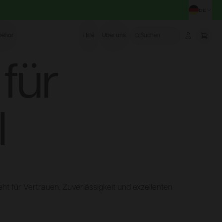
DE
STA
behör
Hilfe
Über uns
Suchen
Account
More
für
l
 für Vertrauen, Zuverlässigkeit und exzellenten