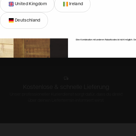
United Kingdom
Ireland
Anmeld
Deutschland
Nein, dan
Eine Kombination mit anderen Rabattcodes ist nicht möglich. De
Kostenlose & schnelle Lieferung
Unser professioneller Kurierdienst sorgt dafür, dass du direkt
über deinen Liefertermin informiert wirst.