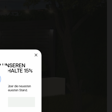
R UNSEREN
 ERHALTE 15%
T!
se
tionen über die neuesten
 dem neuesten Stand.