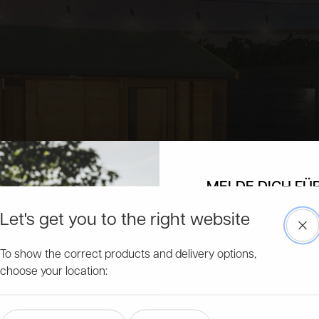
MELDE DICH FÜ
NEWSLETTER AN &
RABAT
Let's get you to the right website
Clo
Erhalte exklusive Rabatte, Informa
To show the correct products and delivery options,
Produkte und bleibe immer auf
choose your location:
Email