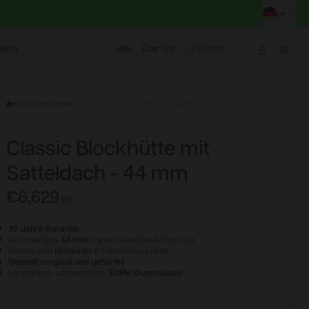
DE
STA
behör
Hilfe
Über uns
Suchen
Account
More
BLOCKHÜTTEN
CLASSIC BLOCKHÜTTE MIT SATTELDACH - 44 MM
Classic Blockhütte mit
Satteldach - 44 mm
€6,629
.
00
10 Jahre Garantie
Hochwertiges
44 mm
starkes skandinavisches Holz
Fenster und
Holztüren
in Handwerksqualität
Doppelt verglast und gehärtet
Langlebiges, wasserdichtes
EDPM-Gummidach