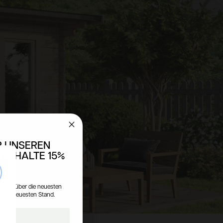
R UNSEREN
 ERHALTE 15%
T!
se
tionen über die neuesten
 dem neuesten Stand.