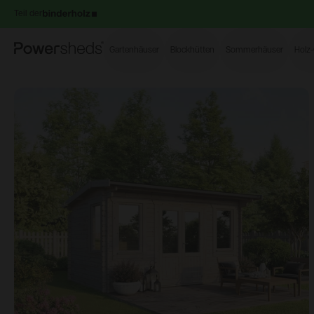
Teil der
Powersheds
Gartenhäuser
Blockhütten
Sommerhäuser
Holz
Open image gallery modal