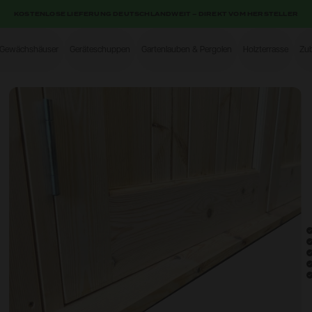
KOSTENLOSE LIEFERUNG DEUTSCHLANDWEIT – DIREKT VOM HERSTELLER
-Gewächshäuser
Geräteschuppen
Gartenlauben & Pergolen
Holzterrasse
Zu
Shop
Open image gallery modal