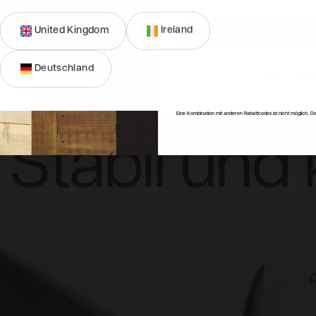
United Kingdom
Ireland
Anmeld
Deutschland
Einfach au
Nein, dan
Eine Kombination mit anderen Rabattcodes ist nicht möglich. De
Stabil und 