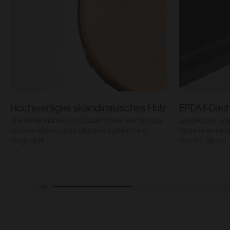
Hochwertiges skandinavisches Holz
EPDM-Dac
Alle Gartenhäuser und Zubehörteile werden aus
Langlebiger, w
hochwertigem, nachhaltig beschafftem Holz
Dachrinnenran
hergestellt.
von 50 Jahren.
Prev
Next