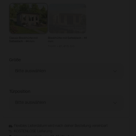
Konfigurieren & Kaufen
Classic Blockhütte mit
Blockhütte mit Satteldach - 44
Satteldach - 44 mm
mm
from
+
€1,415.00
Größe
Bitte auswählen
Türposition
Bitte auswählen
Flexibles Lieferdatum wird nach deiner Bestellung vereinbart
KOSTENLOSE Lieferung