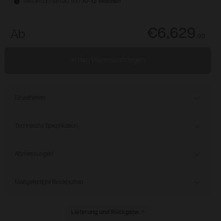
Versand innerhalb von
10-12 Wochen
€6,629
Ab
.
00
In den Warenkorb legen
Einzelheiten
Technische Spezifikation
Abmessungen
Maßgefertigte Blockhütten
Lieferung und Rückgabe