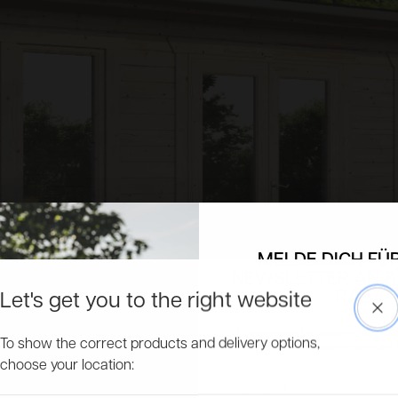
MELDE DICH FÜ
NEWSLETTER AN &
RABAT
Let's get you to the right website
Clo
Erhalte exklusive Rabatte, Informa
To show the correct products and delivery options,
Produkte und bleibe immer auf
choose your location:
Email