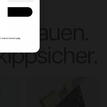
en
fzubauen.
ke
r Code ist 2 Wochen gültig.
kippsicher.