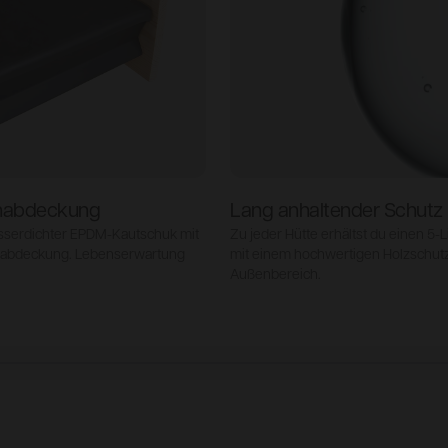
habdeckung
Lang anhaltender Schutz
asserdichter EPDM-Kautschuk mit
Zu jeder Hütte erhältst du einen 5-L
dabdeckung. Lebenserwartung
mit einem hochwertigen Holzschutz
Außenbereich.