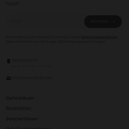
Rabatt
E-Mail
Abonnieren
Die Anmeldung zum Newsletter unterliegt unserer
Datenschutzerklärung
.
Selbstverständlich kannst du dein Abonnement jederzeit kündigen.
0800 0365777
Mo.-Fr.: 10:00 Uhr - 17:30 Uhr
info@powersheds.com
Gartenhäuser
Blockhütten
Sommerhäuser