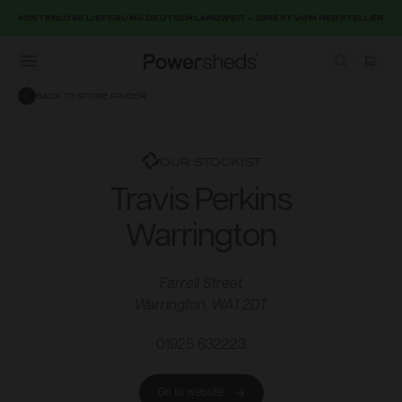
KOSTENLOSE LIEFERUNG DEUTSCHLANDWEIT – DIREKT VOM HERSTELLER
Open menu
Powersheds
BACK TO STORE FINDER
OUR STOCKIST
Travis Perkins
Warrington
Farrell Street
Warrington, WA1 2DT
01925 632223
Go to website