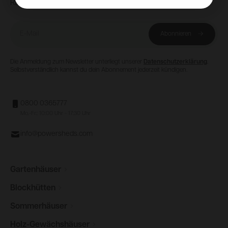
Rabatt
E-Mail
Abonnieren
Die Anmeldung zum Newsletter unterliegt unserer
Datenschutzerklärung
.
Selbstverständlich kannst du dein Abonnement jederzeit kündigen.
0800 0365777
Mo.-Fr.: 10:00 Uhr - 17:30 Uhr
info@powersheds.com
Gartenhäuser
Blockhütten
Sommerhäuser
Holz-Gewächshäuser