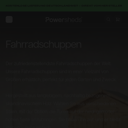
KOSTENLOSE LIEFERUNG DEUTSCHLANDWEIT – DIREKT VOM HERSTELLER
Open menu
Powersheds
Fahrradschuppen
Der zufriedenstellendste Fahrradschuppen der Welt.
Unsere Fahrradschuppen sind in einer Vielzahl von
Größen erhältlich, perfekt für jeden Garten und Zweck.
Hergestellt aus langlebigem, nachhaltig bezogenem
skandinavischem Holz. Wählen Sie aus verschiedenen
Stilen, mit der Option, die Türen auf der niedrigen oder
hohen Seite anzubringen. Sie bauen ihn auf, und er bleibt