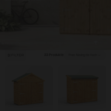
stehen – ganz einfach.
& KOSTENLOSE LIEFERUNG UND RÜCKSENDUNG
MEIST 
FILTER
33 Produkte
Preis: Niedrig bis Hoch