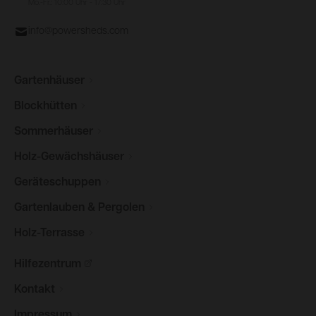
Mo.-Fr.: 10:00 Uhr - 17:30 Uhr
info@powersheds.com
Gartenhäuser
Blockhütten
Sommerhäuser
Holz-Gewächshäuser
Geräteschuppen
Gartenlauben &
Pergolen
Holz-Terrasse
Hilfezentrum
Kontakt
Impressum