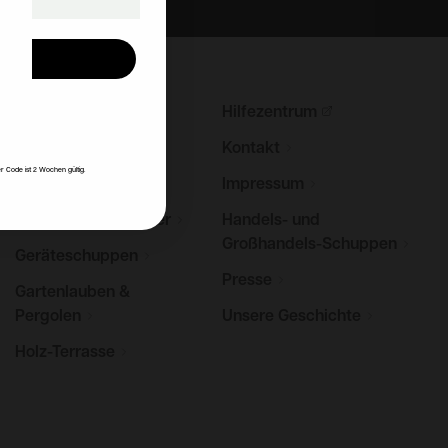
en
Gartenhäuser
Hilfezentrum
ke
Blockhütten
Kontakt
r Code ist 2 Wochen gültig.
Sommerhäuser
Impressum
Holz-Gewächshäuser
Handels- und
Großhandels-Schuppen
Geräteschuppen
Presse
Gartenlauben &
Pergolen
Unsere
Geschichte
Holz-Terrasse