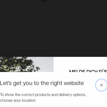
MELDE DICH FÜ
NEWSLETTER AN &
RABAT
Let's get you to the right website
Clo
Kostenlose & schnelle Lieferung
Erhalte exklusive Rabatte, Informa
Unser professioneller Kurierdienst sorgt dafür, dass du direkt
To show the correct products and delivery options,
Produkte und bleibe immer auf
über deinen Liefertermin informiert wirst.
choose your location:
Email