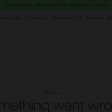
KOSTENLOSE LIEFERUNG DEUTSCHLANDWEIT – DIREKT VOM HERSTELLER
-Gewächshäuser
Geräteschuppen
Gartenlauben & Pergolen
Holzterrasse
Zu
Shop
500 PAGE
mething went wro