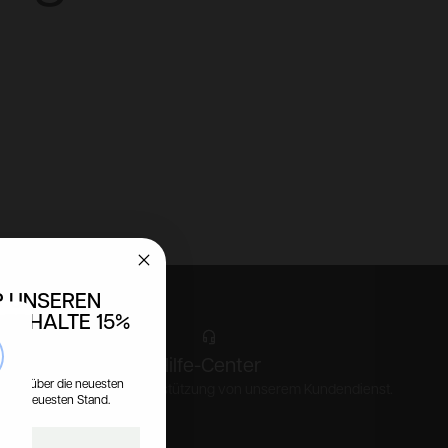
R UNSEREN
 ERHALTE 15%
T!
se
Hilfe-Center
tionen über die neuesten
Expertenrat und Unterstützung von unserem Kundendienst.
 dem neuesten Stand.