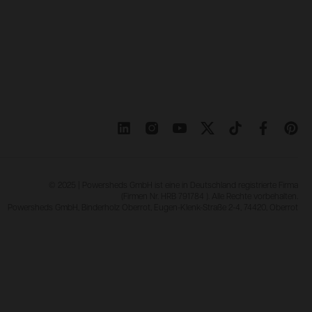
© 2025 | Powersheds GmbH ist eine in Deutschland registrierte Firma
(Firmen Nr. HRB 791784 ). Alle Rechte vorbehalten.
Powersheds GmbH, Binderholz Oberrot, Eugen-Klenk-Straße 2-4, 74420, Oberrot