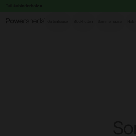
Teil der
Powersheds
Gartenhäuser
Blockhütten
Sommerhäuser
Holz
So