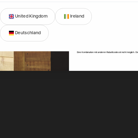
United Kingdom
Ireland
Anmeld
Deutschland
0800 0365777
Nein, dan
Mo.-Fr.: 10:00 Uhr - 17:30 Uhr
info@powersheds.com
Eine Kombination mit anderen Rabattcodes ist nicht möglich. De