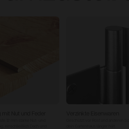
 mit Nut und Feder
Verzinkte Eisenwaren
ste 12 mm starke Nut- und
Geschützt vor Rost und anderen Sc
g, einschließlich Dach und
dein Gartenhaus länger hält.