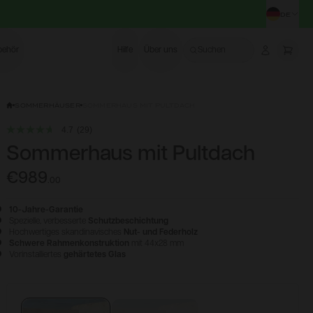
DE
STA
behör
Hilfe
Über uns
Suchen
Account
More
SOMMERHÄUSER
SOMMERHAUS MIT PULTDACH
4.7
(29)
Sommerhaus mit Pultdach
€989
.
00
10-Jahre-Garantie
Spezielle, verbesserte
Schutzbeschichtung
Hochwertiges skandinavisches
Nut- und Federholz
Schwere Rahmenkonstruktion
mit 44x28 mm
Vorinstalliertes
gehärtetes Glas
Konfigurieren & Kaufen