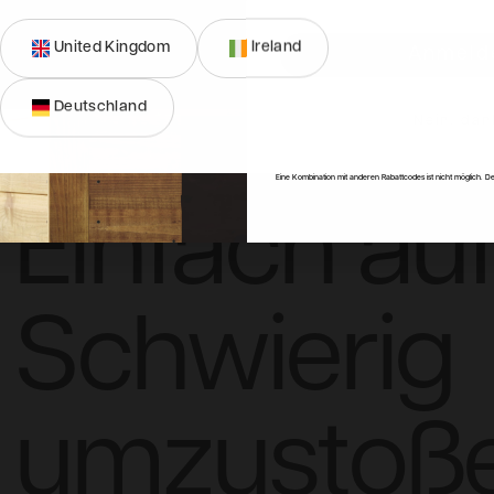
United Kingdom
Ireland
Anmeld
Deutschland
Nein, dan
Eine Kombination mit anderen Rabattcodes ist nicht möglich. De
Einfach auf
Schwierig
umzustoße