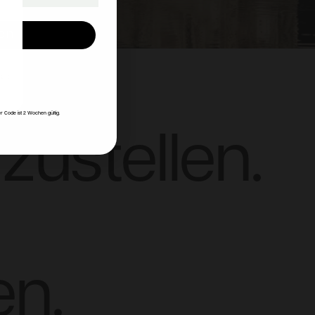
en
ke
r Code ist 2 Wochen gültig.
zustellen.
n.