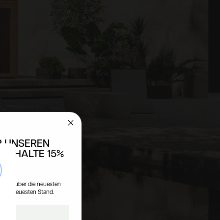
R UNSEREN
 ERHALTE 15%
T!
se
tionen über die neuesten
 dem neuesten Stand.