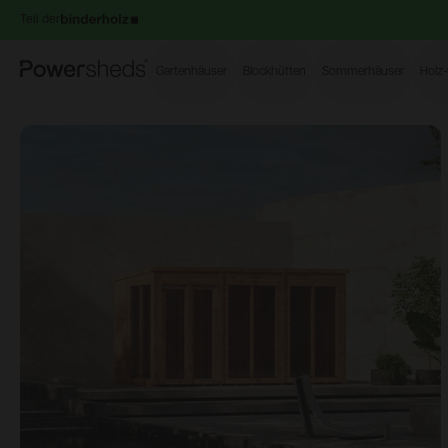
Teil der
Powersheds
Gartenhäuser
Blockhütten
Sommerhäuser
Holz
Open image gallery modal