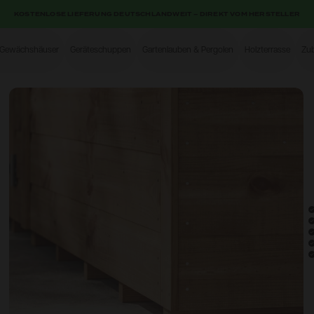
KOSTENLOSE LIEFERUNG DEUTSCHLANDWEIT – DIREKT VOM HERSTELLER
-Gewächshäuser
Geräteschuppen
Gartenlauben & Pergolen
Holzterrasse
Zu
Shop
Open image gallery modal