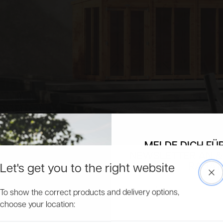
MELDE DICH FÜ
NEWSLETTER AN &
RABAT
Let's get you to the right website
Clo
Erhalte exklusive Rabatte, Informa
To show the correct products and delivery options,
Produkte und bleibe immer auf
choose your location:
Email