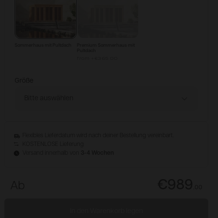
Sommerhaus mit Pultdach
Premium Sommerhaus mit
Pultdach
from
+
€365.00
Größe
Bitte auswählen
Flexibles Lieferdatum wird nach deiner Bestellung vereinbart.
KOSTENLOSE Lieferung
Versand innerhalb von
3-4 Wochen
€989
Ab
.
00
In den Warenkorb legen