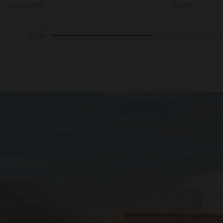
hergestellt.
Boden.
Prev
Next