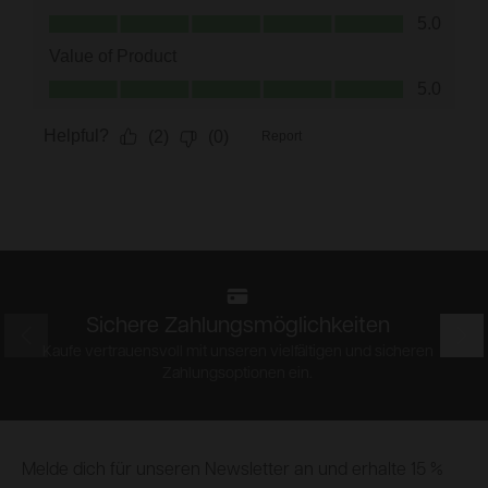
Sichere Zahlungsmöglichkeiten
Prev
Nex
Kaufe vertrauensvoll mit unseren vielfältigen und sicheren
Zahlungsoptionen ein.
Footer
Melde dich für unseren Newsletter an und erhalte 15 %