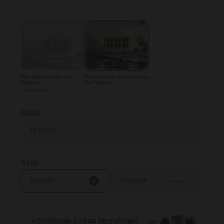
Konfigurieren & Kaufen
Holz-Gewächshaus mit
Premium Holz-Gewächshaus
Pultdach
mit Pultdach
-€280.00
Größe
1,2 x 1,2 m
Türen
Einzeltür
Doppeltür
+
€80.00
Optionale Extras hinzufügen