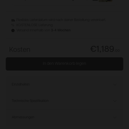
Flexibles Lieferdatum wird nach deiner Bestellung vereinbart.
KOSTENLOSE Lieferung
Versand innerhalb von
3-4 Wochen
€1,189
Kosten
.
00
In den Warenkorb legen
Einzelheiten
Technische Spezifikation
Abmessungen