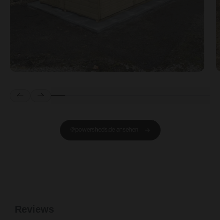
Prev
Next
@powersheds.de ansehen