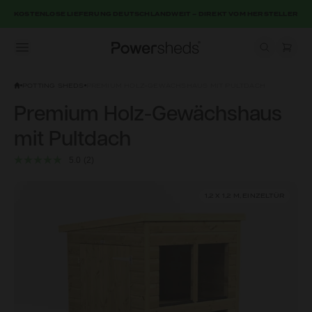
KOSTENLOSE LIEFERUNG DEUTSCHLANDWEIT – DIREKT VOM HERSTELLER
Open menu
Powersheds
POTTING SHEDS
PREMIUM HOLZ-GEWÄCHSHAUS MIT PULTDACH
Premium Holz-Gewächshaus
mit Pultdach
5.0
(2)
1,2 X 1,2 M, EINZELTÜR