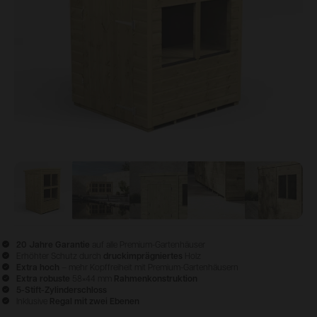
View image
View image
1
View image
2
View image
3
View im
4
20 Jahre Garantie
auf alle Premium-Gartenhäuser
Erhöhter Schutz durch
druckimprägniertes
Holz
Extra hoch
– mehr Kopffreiheit mit Premium-Gartenhäusern
Extra robuste
58×44 mm
Rahmenkonstruktion
5-Stift-Zylinderschloss
Inklusive
Regal mit zwei Ebenen