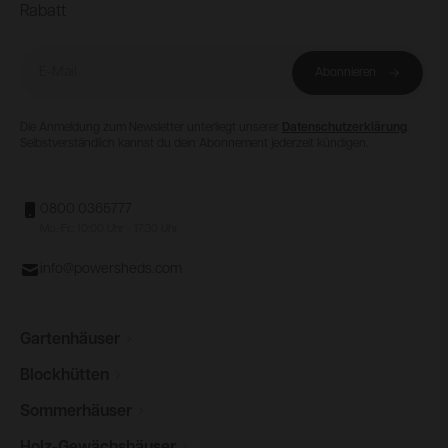
Rabatt
E-Mail
Abonnieren
Die Anmeldung zum Newsletter unterliegt unserer
Datenschutzerklärung
.
Selbstverständlich kannst du dein Abonnement jederzeit kündigen.
0800 0365777
Mo.-Fr.: 10:00 Uhr - 17:30 Uhr
info@powersheds.com
Gartenhäuser
Blockhütten
Sommerhäuser
Holz-Gewächshäuser