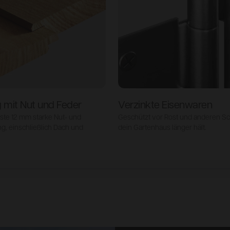
 mit Nut und Feder
Verzinkte Eisenwaren
ste 12 mm starke Nut- und
Geschützt vor Rost und anderen Sc
g, einschließlich Dach und
dein Gartenhaus länger hält.