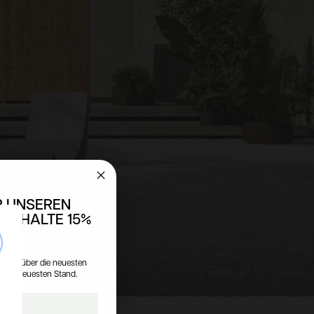
R UNSEREN
 ERHALTE 15%
T!
se
tionen über die neuesten
 dem neuesten Stand.