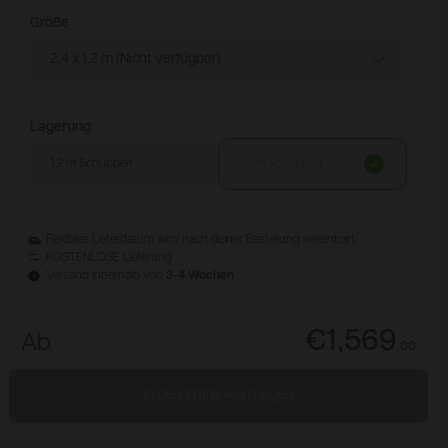
Größe
Konfigurieren & Kaufen
2,4 x 1,2 m (Nicht verfügbar)
Lagerung
1,2 m Schuppen
1,8 m Schuppen
Flexibles Lieferdatum wird nach deiner Bestellung vereinbart.
KOSTENLOSE Lieferung
Versand innerhalb von
3-4 Wochen
€1,569
Ab
.
00
In den Warenkorb legen