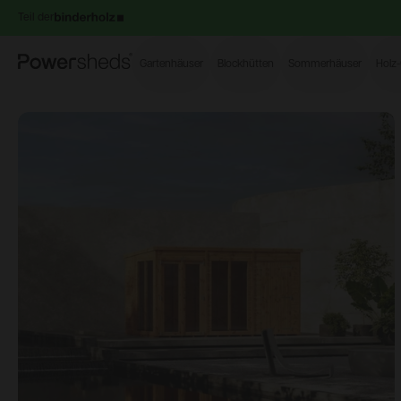
Teil der
Powersheds
Gartenhäuser
Blockhütten
Sommerhäuser
Holz
Open image gallery modal