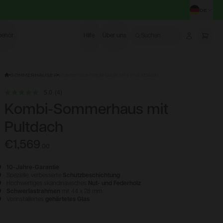
DE
STA
behör
Hilfe
Über uns
Suchen
Account
More
SOMMERHÄUSER
KOMBI-SOMMERHAUS MIT PULTDACH
5.0
(4)
Kombi-Sommerhaus mit
Pultdach
€1,569
.
00
10-Jahre-Garantie
Spezielle, verbesserte
Schutzbeschichtung
Hochwertiges skandinavisches
Nut- und Federholz
Schwerlastrahmen
mit 44 x 28 mm
Vorinstalliertes
gehärtetes Glas