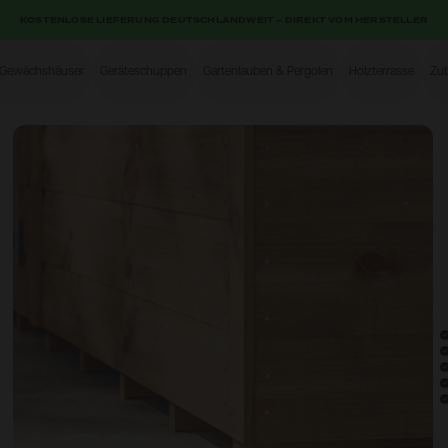
KOSTENLOSE LIEFERUNG DEUTSCHLANDWEIT – DIREKT VOM HERSTELLER
-Gewächshäuser
Geräteschuppen
Gartenlauben & Pergolen
Holzterrasse
Zu
Shop
Open image gallery modal