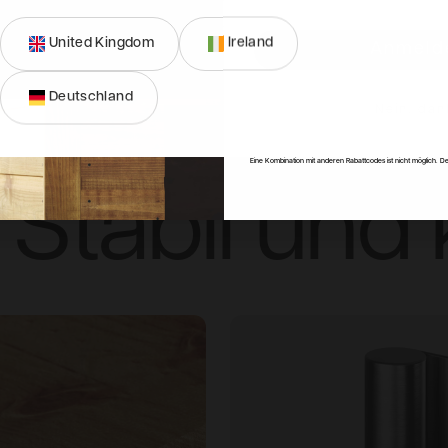
United Kingdom
Ireland
Anmeld
Deutschland
Einfach au
Nein, dan
Eine Kombination mit anderen Rabattcodes ist nicht möglich. De
Stabil und 