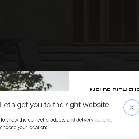
MELDE DICH FÜ
NEWSLETTER AN &
RABAT
Let's get you to the right website
Clo
Erhalte exklusive Rabatte, Informa
To show the correct products and delivery options,
Produkte und bleibe immer auf
choose your location:
Email