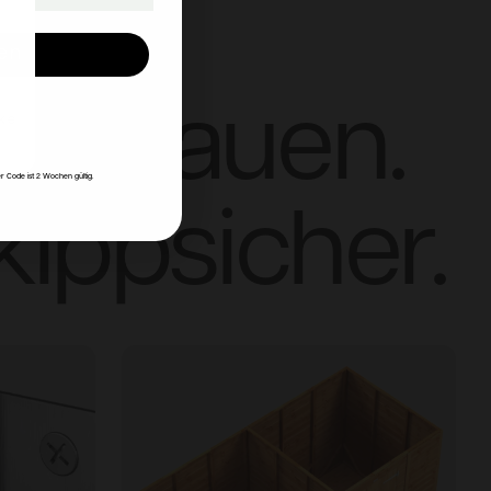
en
fzubauen.
ke
r Code ist 2 Wochen gültig.
kippsicher.