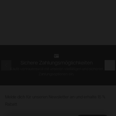
Sichere Zahlungsmöglichkeiten
Prev
Nex
Kaufe vertrauensvoll mit unseren vielfältigen und sicheren
Zahlungsoptionen ein.
Footer
Melde dich für unseren Newsletter an und erhalte 15 %
Rabatt