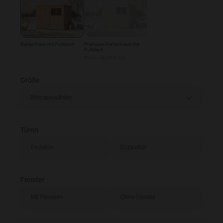
Gartenhaus mit Pultdach
Premium Gartenhaus mit
Pultdach
from
+
€255.00
Größe
Bitte auswählen
Türen
Einzeltür
Doppeltür
Fenster
Mit Fenstern
Ohne Fenster