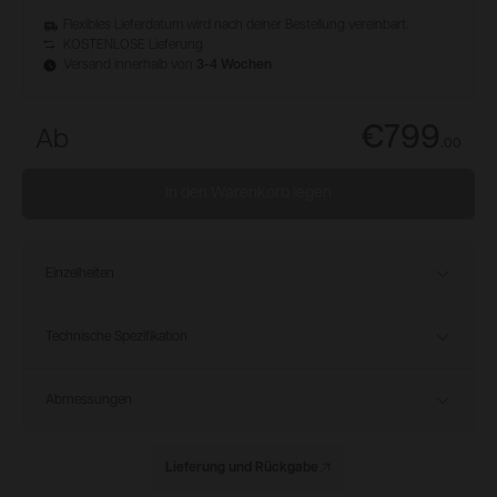
Flexibles Lieferdatum wird nach deiner Bestellung vereinbart.
KOSTENLOSE Lieferung
Versand innerhalb von
3-4 Wochen
€799
Ab
.
00
In den Warenkorb legen
Einzelheiten
Technische Spezifikation
Abmessungen
Lieferung und Rückgabe