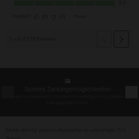
Sichere Zahlungsmöglichkeiten
Prev
Nex
Kaufe vertrauensvoll mit unseren vielfältigen und sicheren
Zahlungsoptionen ein.
Footer
Melde dich für unseren Newsletter an und erhalte 15 %