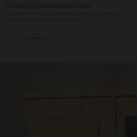
Hochwertiges skandinavisches Holz
Alle Gartenhäuser und Zubehörteile werden aus hochwertigem,
S
nachhaltig beschafftem Holz hergestellt.
e
Prev
Next