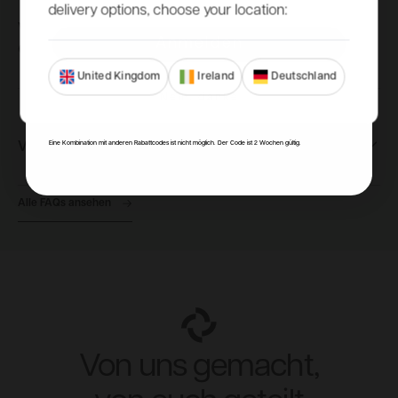
delivery options, choose your location:
Wie kann ich eine Bestellung für ein
Anmelden
Gartenhaus aufgeben?
United Kingdom
Ireland
Deutschland
Nein, danke
Wie wird das Gartenhaus geliefert?
Eine Kombination mit anderen Rabattcodes ist nicht möglich. Der Code ist 2 Wochen gültig.
Alle FAQs ansehen
Von uns gemacht,