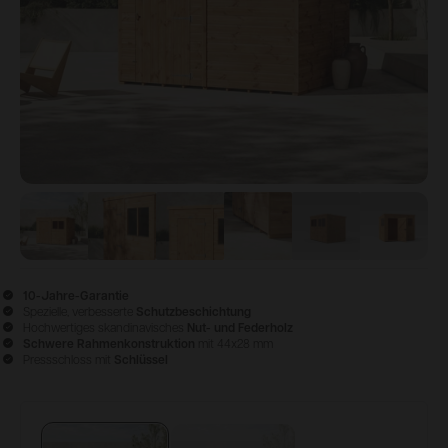
View image
View image
1
View image
2
View image
3
View image
4
View i
5
10-Jahre-Garantie
Spezielle, verbesserte
Schutzbeschichtung
Hochwertiges skandinavisches
Nut- und Federholz
Schwere Rahmenkonstruktion
mit 44x28 mm
Pressschloss mit
Schlüssel
Konfigurieren & Kaufen