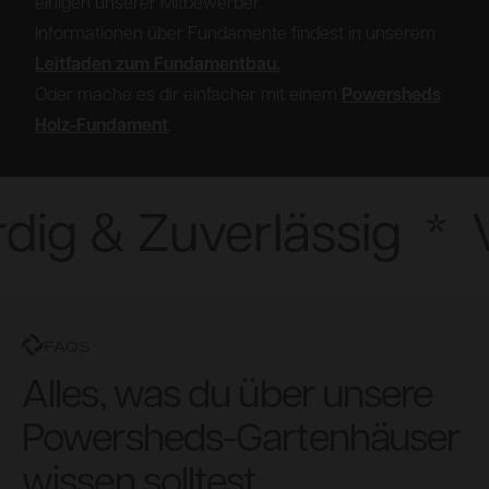
einigen unserer Mitbewerber.
Informationen über Fundamente findest in unserem
Leitfaden zum Fundamentbau.
Oder mache es dir einfacher mit einem
Powersheds
Holz-Fundament
.
ig & Zuverlässig
*
V
FAQS
Alles, was du über unsere
Powersheds-Gartenhäuser
wissen solltest