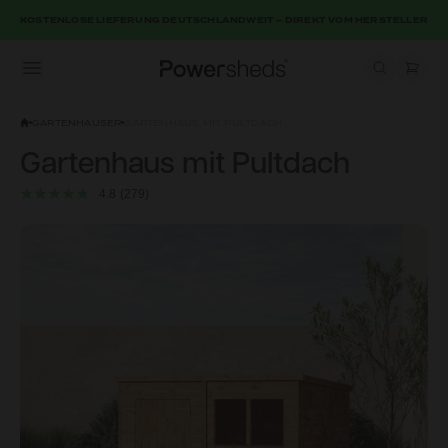
KOSTENLOSE LIEFERUNG DEUTSCHLANDWEIT – DIREKT VOM HERSTELLER
Open menu
Powersheds
GARTENHÄUSER
GARTENHAUS MIT PULTDACH
Gartenhaus mit Pultdach
4.8
(279)