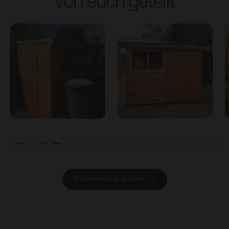
von euch geteilt
Prev
Next
@powersheds.de ansehen