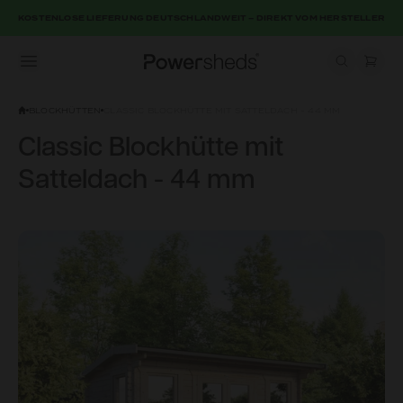
KOSTENLOSE LIEFERUNG DEUTSCHLANDWEIT – DIREKT VOM HERSTELLER
Open menu
Powersheds
BLOCKHÜTTEN
CLASSIC BLOCKHÜTTE MIT SATTELDACH - 44 MM
Classic Blockhütte mit
Satteldach - 44 mm