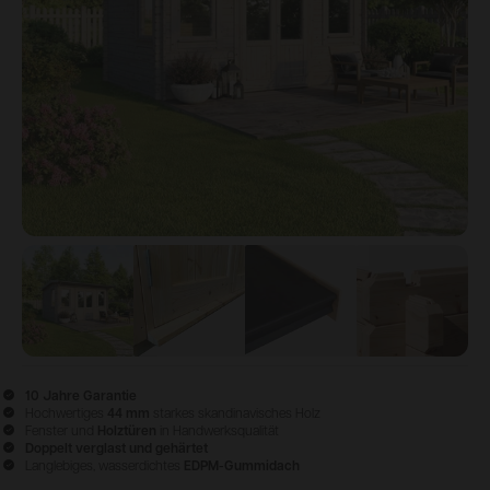
View image
1
View image
2
View image
3
View ima
10 Jahre Garantie
Hochwertiges
44 mm
starkes skandinavisches Holz
Fenster und
Holztüren
in Handwerksqualität
Doppelt verglast und gehärtet
Langlebiges, wasserdichtes
EDPM-Gummidach