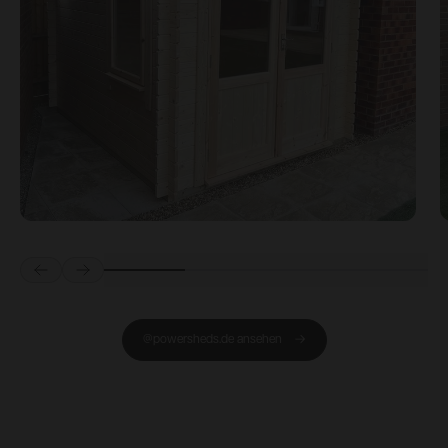
Prev
Next
@powersheds.de ansehen