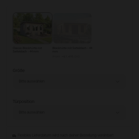
Konfigurieren & Kaufen
Classic Blockhütte mit
Blockhütte mit Satteldach - 44
Satteldach - 44 mm
mm
from
+
€1,415.00
Größe
Bitte auswählen
Türposition
Bitte auswählen
Flexibles Lieferdatum wird nach deiner Bestellung vereinbart