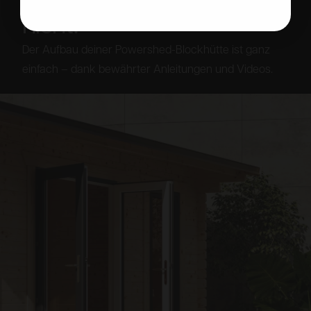
nicht.
Der Aufbau deiner Powershed-Blockhütte ist ganz
einfach – dank bewährter Anleitungen und Videos.