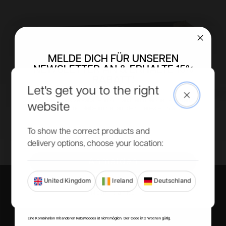
MELDE DICH FÜR UNSEREN
NEWSLETTER AN & ERHALTE 15%
RABATT!
Let's get you to the right
Close
Erhalte exklusive Rabatte, Informationen über die neuesten
website
Produkte und bleibe immer auf dem neuesten Stand.
Email
To show the correct products and
delivery options, choose your location:
Anmelden
United Kingdom
Ireland
Deutschland
Nein, danke
Selbst aufbauen oder
Eine Kombination mit anderen Rabattcodes ist nicht möglich. Der Code ist 2 Wochen gültig.