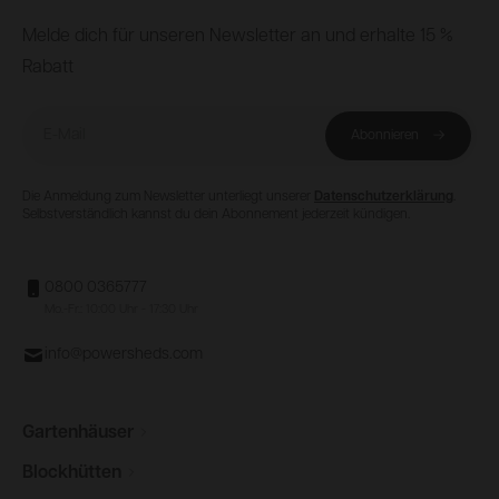
Footer
Melde dich für unseren Newsletter an und erhalte 15 %
Rabatt
E-Mail
Abonnieren
Die Anmeldung zum Newsletter unterliegt unserer
Datenschutzerklärung
.
Selbstverständlich kannst du dein Abonnement jederzeit kündigen.
0800 0365777
Mo.-Fr.: 10:00 Uhr - 17:30 Uhr
info@powersheds.com
Gartenhäuser
Blockhütten