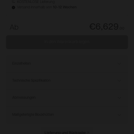
KOSTENLOSE Lieferung
Versand innerhalb von
10-12 Wochen
€6,629
Ab
.
00
In den Warenkorb legen
Einzelheiten
Technische Spezifikation
Abmessungen
Maßgefertigte Blockhütten
Lieferung und Rückgabe