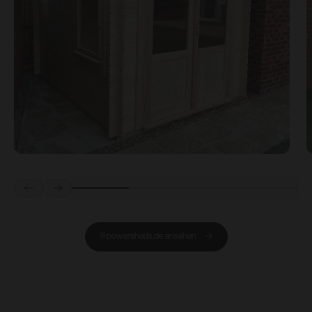
Prev
Next
@powersheds.de ansehen