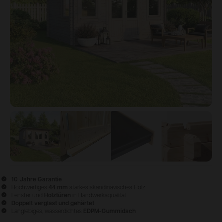
View image
1
View image
2
View image
3
View ima
10 Jahre Garantie
Hochwertiges
44 mm
starkes skandinavisches Holz
Fenster und
Holztüren
in Handwerksqualität
Doppelt verglast und gehärtet
Langlebiges, wasserdichtes
EDPM-Gummidach