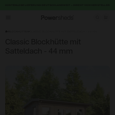
KOSTENLOSE LIEFERUNG DEUTSCHLANDWEIT – DIREKT VOM HERSTELLER
Open menu
Powersheds
BLOCKHÜTTEN
CLASSIC BLOCKHÜTTE MIT SATTELDACH - 44 MM
Classic Blockhütte mit
Satteldach - 44 mm