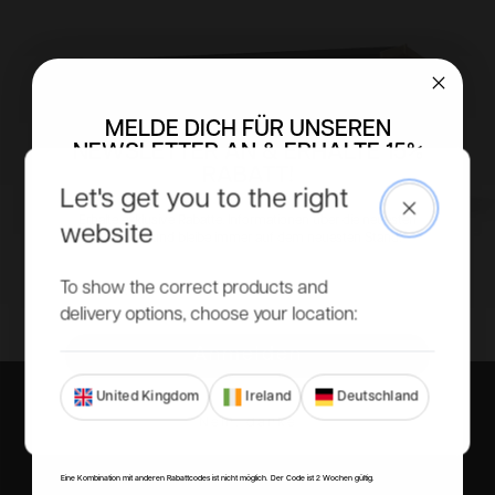
MELDE DICH FÜR UNSEREN
NEWSLETTER AN & ERHALTE 15%
RABATT!
Let's get you to the right
Close
Erhalte exklusive Rabatte, Informationen über die neuesten
website
Produkte und bleibe immer auf dem neuesten Stand.
Email
To show the correct products and
delivery options, choose your location:
Anmelden
United Kingdom
Ireland
Deutschland
Nein, danke
Selbst aufbauen oder
Eine Kombination mit anderen Rabattcodes ist nicht möglich. Der Code ist 2 Wochen gültig.