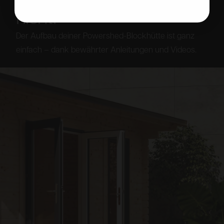
nicht.
Der Aufbau deiner Powershed-Blockhütte ist ganz
einfach – dank bewährter Anleitungen und Videos.