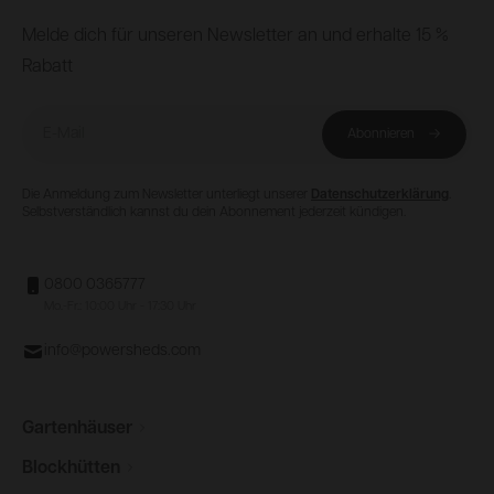
Footer
Melde dich für unseren Newsletter an und erhalte 15 %
Rabatt
E-Mail
Abonnieren
Die Anmeldung zum Newsletter unterliegt unserer
Datenschutzerklärung
.
Selbstverständlich kannst du dein Abonnement jederzeit kündigen.
0800 0365777
Mo.-Fr.: 10:00 Uhr - 17:30 Uhr
info@powersheds.com
Gartenhäuser
Blockhütten