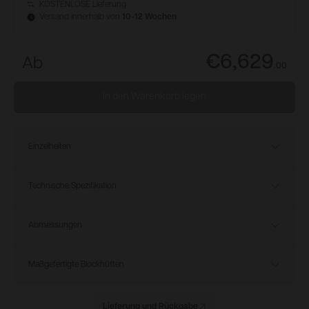
KOSTENLOSE Lieferung
Versand innerhalb von
10-12 Wochen
€6,629
Ab
.
00
In den Warenkorb legen
Einzelheiten
Technische Spezifikation
Abmessungen
Maßgefertigte Blockhütten
Lieferung und Rückgabe