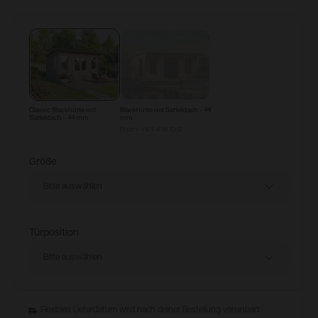
Konfigurieren & Kaufen
Classic Blockhütte mit
Blockhütte mit Satteldach - 44
Satteldach - 44 mm
mm
from
+
€1,415.00
Größe
Bitte auswählen
Türposition
Bitte auswählen
Flexibles Lieferdatum wird nach deiner Bestellung vereinbart