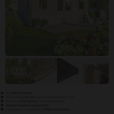
View image
1
View image
2
View image
3
View ima
10 Jahre Garantie
Hochwertiges
44 mm
starkes skandinavisches Holz
Fenster und
Holztüren
in Handwerksqualität
Doppelt verglast und gehärtet
Langlebiges, wasserdichtes
EDPM-Gummidach