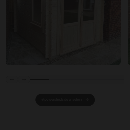
Prev
Next
@powersheds.de ansehen