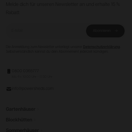
Footer
Melde dich für unseren Newsletter an und erhalte 15 %
Rabatt
E-Mail
Abonnieren
Die Anmeldung zum Newsletter unterliegt unserer
Datenschutzerklärung
.
Selbstverständlich kannst du dein Abonnement jederzeit kündigen.
0800 0365777
Mo.-Fr.: 10:00 Uhr - 17:30 Uhr
info@powersheds.com
Gartenhäuser
Blockhütten
Sommerhäuser