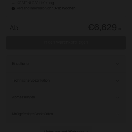
KOSTENLOSE Lieferung
Versand innerhalb von
10-12 Wochen
€6,629
Ab
.
00
In den Warenkorb legen
Einzelheiten
Technische Spezifikation
Abmessungen
Maßgefertigte Blockhütten