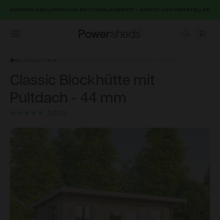
KOSTENLOSE LIEFERUNG DEUTSCHLANDWEIT – DIREKT VOM HERSTELLER
Open menu
Powersheds
BLOCKHÜTTEN
CLASSIC BLOCKHÜTTE MIT PULTDACH - 44 MM
Classic Blockhütte mit
Pultdach - 44 mm
5.0
(1)