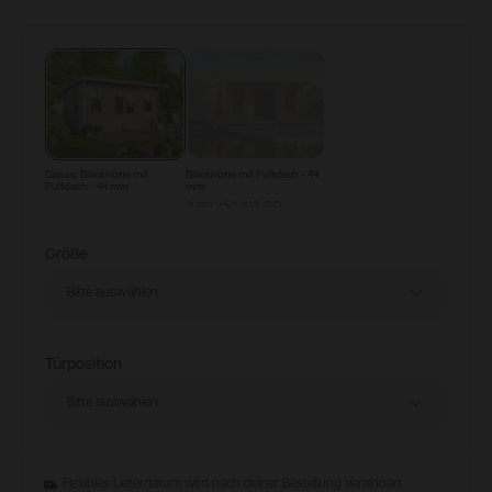
Konfigurieren & Kaufen
Classic Blockhütte mit
Blockhütte mit Pultdach - 44
Pultdach - 44 mm
mm
from
+
€1,415.00
Größe
Bitte auswählen
Türposition
Bitte auswählen
Flexibles Lieferdatum wird nach deiner Bestellung vereinbart